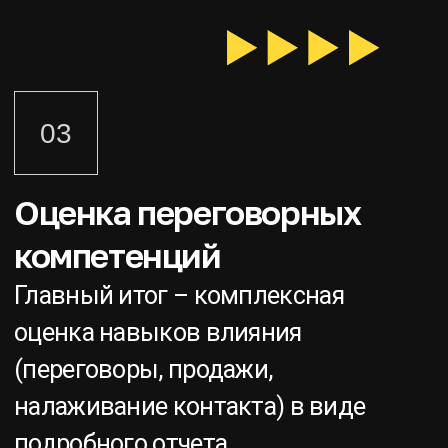
05
Переговорные турниры
Мы организуем переговорные
поединки и турниры. Как разовых,
так и растянутых по времени. С