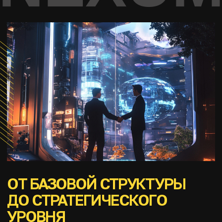
ОТ БАЗОВОЙ СТРУКТУРЫ
ДО СТРАТЕГИЧЕСКОГО
УРОВНЯ
Переговоры — это не талант, а система. NEXUM
сжала 20 лет практики в 5 тренингах, которые
"закрывают" почти 100 % переговорных ситуаций:
от закупок и продаж до международных сделок.
Вы получите проверенные временем инструменты
давления и гибкости, защиту от манипуляций и
навыки закрывать сделки на своих условиях. А
также сохранять партнерские отношения.
Переговоры — это не талант и не «говорить
красиво». Это измеримый набор навыков и
индикаторов: заявлять свою позицию, приводить
аргументы, задавать вопросы, искать win-win
соглашения, закрывать сделки, подводить итоги,
учитывать риски, противостоять манипуляциям и
коварным уловкам, выстраивать переговорные
стратегии, создавать коалиции, управлять своими
эмоциями, налаживать контакт со сложными
визави и многое, многое другое