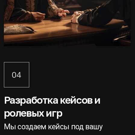
06
Коучинг one -to-one
и переговорный
консалтинг
Индивидуальный консалтинг и
развитие навыков в формате
один-на-один. По вашему запросу.
Очно и онлайн
Подробнее