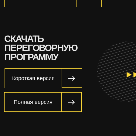
Я согласен с
политикой
конфиденциальности
Отправить
КОНТАКТЫ
ave@nex-um.ru
+7 (916) 208-00-88
Москва, ул. Малахитовая, 7
м. ВДНХ / Ростокино