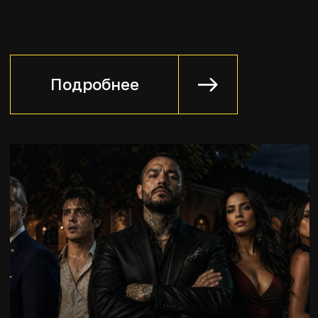
03
Оценка переговорных
компетенций
Главный итог – комплексная
оценка навыков влияния
(переговоры, продажи,
налаживание контакта) в виде
подробного отчета