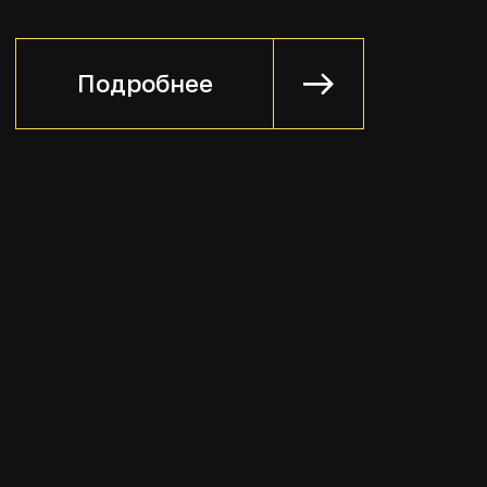
Разработка кейсов и
ролевых игр
Мы создаем кейсы под вашу
индустрию, как для проведения
наших собственных тренингов,
так и для ваших, внутренних
тренингов, а также других
форматов обучения (ассесмент,
переговорные поединки, мастер-
классы и т.д.)
Подробнее