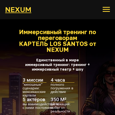
NEXUM
Иммерсивный тренинг по
переговорам
КАРТЕЛЬ LOS SANTOS от
NEXUM
Единственный в мире
иммерсивный тренинг: тренинг +
иммерсивный театр + шоу
3 миссии
4 часа
"киношные"
полного
сценарии:
погружения в
мексиканские
действие
картели
5 актёров
350 М²
вы взаимодействуете
10 локаций:
с ними постоянно
побег от
реальности