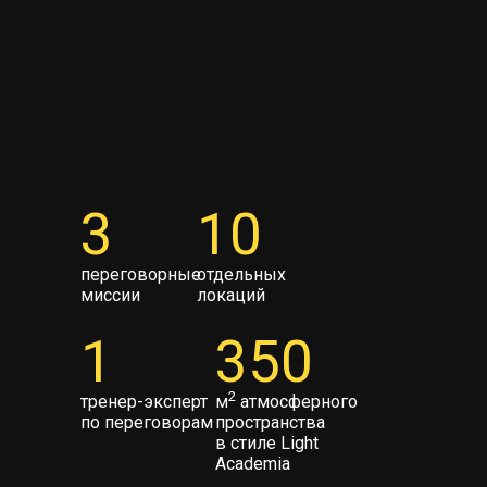
3
10
КОНТАКТЫ
переговорные
отдельных
ave@nex-um.ru
миссии
локаций
+7 (916) 208-00-88
1
350
корпоративные
направления
2
тренер-эксперт
м
атмосферного
по переговорам
пространства
Политика конфиденциальности
в стиле Light
Согласие на
обработку персональных данных
Academia
Согласие на получение
рассылок рекламного