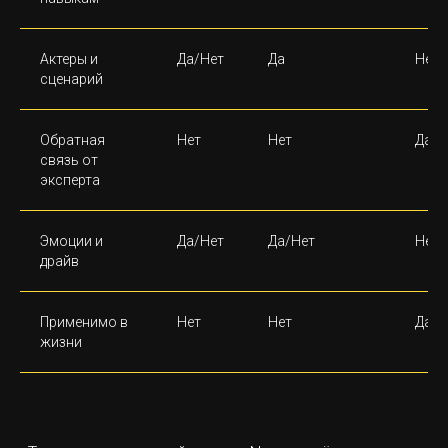
Актеры и
Да/Нет
Да
Нет
сценарий
Обратная
Нет
Нет
Да/Н
связь от
эксперта
Эмоции и
Да/Нет
Да/Нет
Нет
драйв
Применимо в
Нет
Нет
Да/Н
жизни