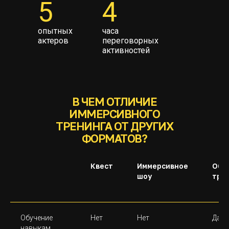
5
4
и (или) информационного характера
ИП Беляев Роман Владимирович
ИНН 463229258004 ОГРН 320508100259222
опытных
часа
актеров
переговорных
активностей
В ЧЕМ ОТЛИЧИЕ
ИММЕРСИВНОГО
ТРЕНИНГА ОТ ДРУГИХ
ФОРМАТОВ?
Квест
Иммерсивное
Обы
шоу
тре
Обучение
Нет
Нет
Да/Н
навыкам